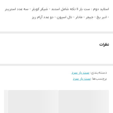
اسلاید دوم : ست بار ۱۱ تکه شامل استند - شیکر کوبلر - سه عدد استرینر
- انبر یخ - جیجر - مادلر - تال اسپون - دو عدد آرام ریز
نظرات
دسته‌بندی
:
ست بار سرد
برچسب‌ها :
ست بار سرد