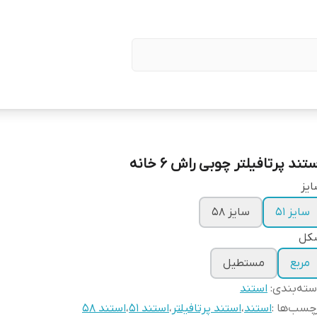
تند پرتافیلتر چوبی راش ۶ خانه
یز
سایز ۵۱
سایز ۵۸
کل
مربع
مستطیل
ته‌بندی
:
استند
چسب‌ها :
استند
،
استند پرتافیلتر
،
استند ۵۱
،
استند ۵۸