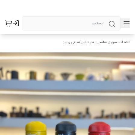
کافه اکسسوری هامین بندرعباس
/
مینی پرسو