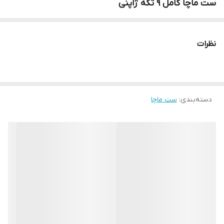
ست ماچا کامل ۹ تکه ژاپنی
نظرات
دسته‌بندی
:
ست ماچا