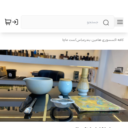
کافه اکسسوری هامین بندرعباس
/
ست ماچا