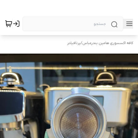
کافه اکسسوری هامین بندرعباس
/
پرتافیلتر