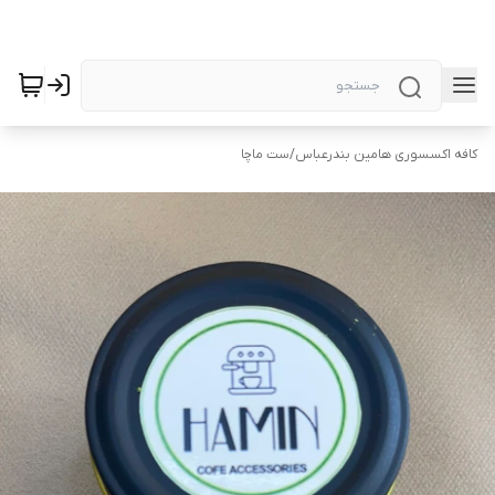
کافه اکسسوری هامین بندرعباس
/
ست ماچا