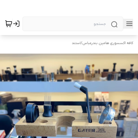
کافه اکسسوری هامین بندرعباس
/
استند