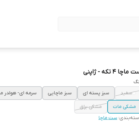
ماچا ۴ تکه - ژاپنی
نگ
سفید
سبز پسته ای
سبز ماچایی
سرمه ای- هولدر 
مشکی مات
مشکی براق
ته‌بندی
:
ست ماچا