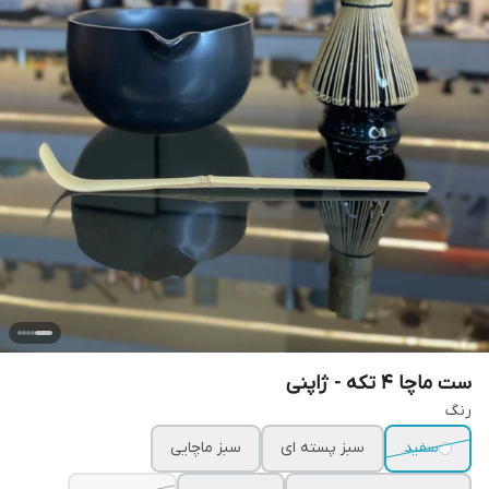
ست ماچا ۴ تکه - ژاپنی
رنگ
سفید
سبز پسته ای
سبز ماچایی