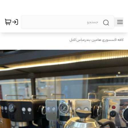
کافه اکسسوری هامین بندرعباس
/
کتل