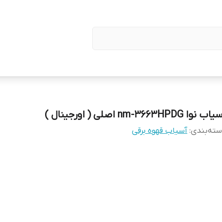
ب نوا nm-3663HPDG اصلی ( اورجینال )
ته‌بندی
:
آسیاب قهوه برقی