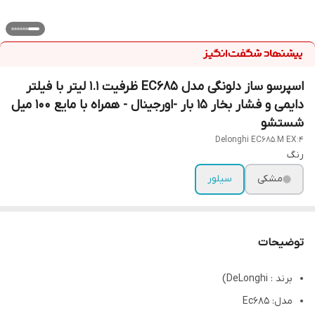
اسپرسو ساز دلونگی مدل EC685 ظرفیت ۱.۱ لیتر با فیلتر
دایمی و فشار بخار ۱۵ بار -اورجینال - همراه با مایع ۱۰۰ میل
شستشو
Delonghi EC685.M EX:4
رنگ
مشکی
سیلور
توضیحات
برند : DeLonghi)
مدل: Ec685