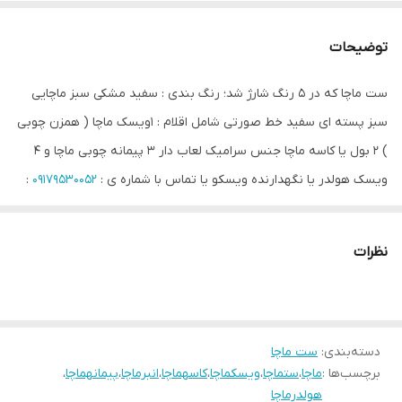
توضیحات
ست ماچا که در ۵ رنگ شارژ شد؛ رنگ بندی : سفید مشکی سبز ماچایی
سبز پسته ای سفید خط صورتی شامل اقلام : ۱ویسک ماچا ( همزن چوبی
) ۲ بول یا کاسه ماچا جنس سرامیک لعاب دار ۳ پیمانه چوبی ماچا و ۴
ویسک هولدر یا نگهدارنده ویسکو یا تماس با شماره ی :
09179530052
:
بندرعباس
#ستماچا#ویسکماچا#کاسهماچا#انبرماچا#پیمانهماچا#هولدرماچا#
نظرات
دسته‌بندی
:
ست ماچا
برچسب‌ها :
ماچا
،
ستماچا
،
ویسکماچا
،
کاسهماچا
،
انبرماچا
،
پیمانهماچا
،
هولدرماچا