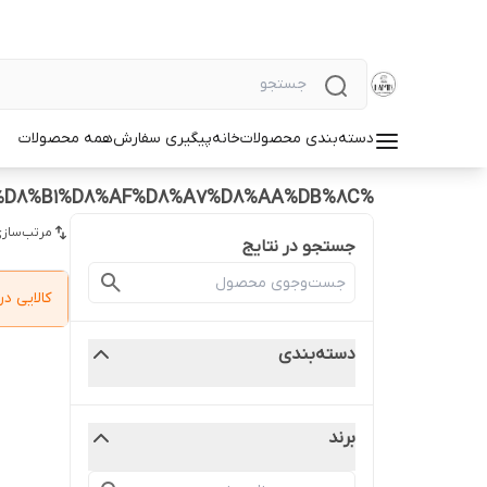
دسته‌بندی محصولات
خانه
پیگیری سفارش
همه محصولات
%D8%A7%D8%B3%D8%AA%D9%86%D8%AF%20%D9%88%D8%A7%D8%B1%D8%AF%D8%A7%D8%AA%DB%8C
مرتب‌سازی
جستجو در نتایج
کالایی 
دسته‌بندی
برند