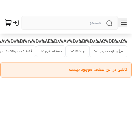
%D9%85%D8%AA%20%D8%A8%D8%A7%D8%B1%20%D8%AE%D8%A7%D8%B1%D8%AC%DB%8C
پربازدیدترین
برندها
دسته‌بندی
فقط محصولات موجو
کالایی در این صفحه موجود نیست