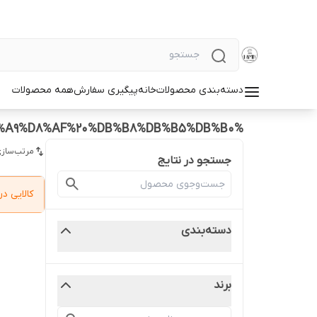
دسته‌بندی محصولات
خانه
پیگیری سفارش
همه محصولات
%D9%86%DB%8C%DA%A9%D8%AF%20%DB%B8%DB%B5%DB%B0
مرتب‌سازی
جستجو در نتایج
کالایی 
دسته‌بندی
برند