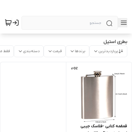
بطری استیل
پربازدیدترین
برندها
قیمت
دسته‌بندی
فقط م
قمقمه کتابی -فلاسک جیبی