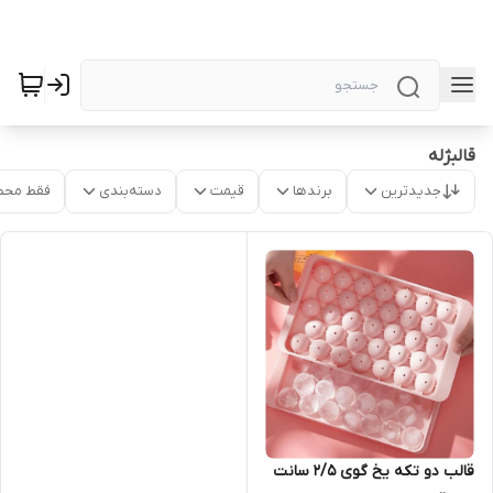
قالبژله
جدیدترین
برندها
قیمت
دسته‌بندی
فقط محص
قالب دو تکه یخ گوی ۲/۵ سانت