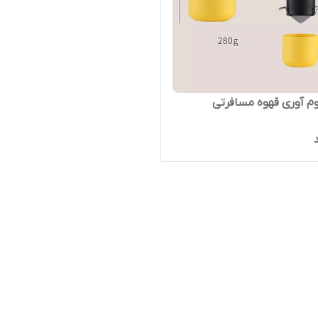
م آوری قهوه مسافرتی