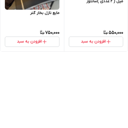
میل ( ۲ عددی )سانتوز
مایع نازل بخار گتر
750,000
550,000
افزودن به سبد
افزودن به سبد