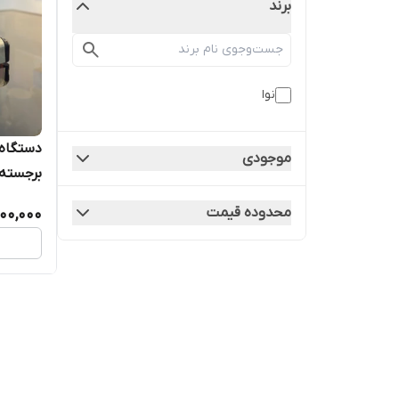
برند
نوا
موجودی
برجسته
محدوده قیمت
00,000