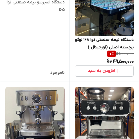
دستگاه اسپرسو نیمه صنعتی نوا
۱۶۵
دستگاه نیمه صنعتی نوا ۱۶۸ لوگو
برجسته اصلی (اورجینال )
55,000,000
10
%
(ncm-168expc)
49,500,000
افزودن به سبد
ناموجود