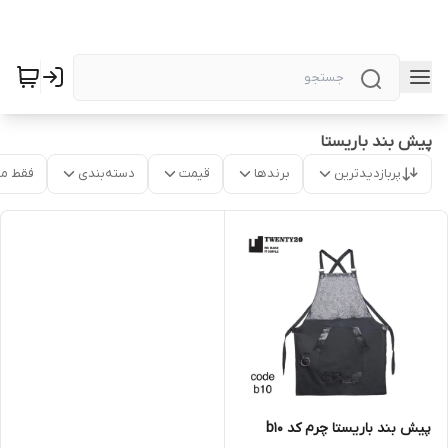
پیش بند باریستا
پربازدیدترین
برندها
قیمت
دسته‌بندی
فقط م
پیش بند باریستا چرم کد b10