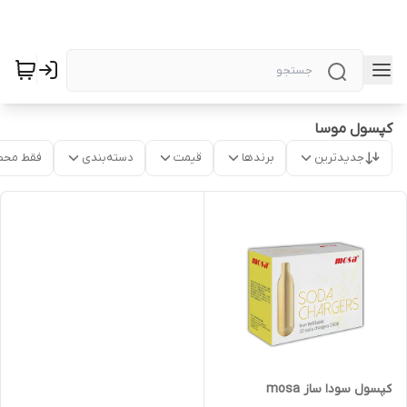
کپسول موسا
جدیدترین
برندها
قیمت
دسته‌بندی
فقط محص
کپسول سودا ساز mosa