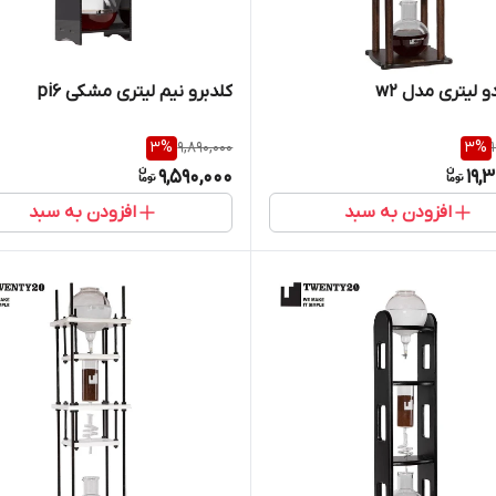
و لیتری مدل w2
کلدبرو نیم لیتری مشکی pi6
3
%
9,890,000
3
%
9,590,000
19,
افزودن به سبد
افزودن به سبد