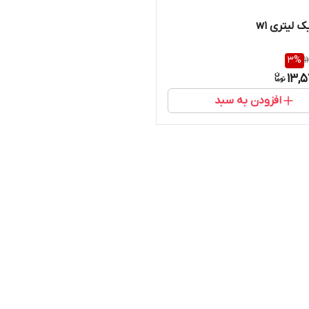
ک لیتری w1
3
%
1
13,5
افزودن به سبد