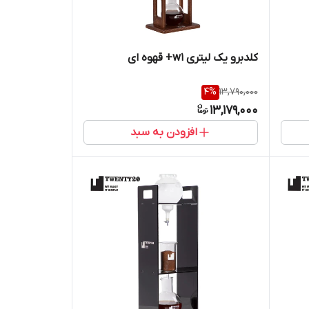
کلدبرو یک لیتری w1+ قهوه ای
4
%
13,790,000
13,179,000
افزودن به سبد