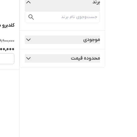
برند
کلدبرو د
موجودی
19,900,000
300,000
محدوده قیمت