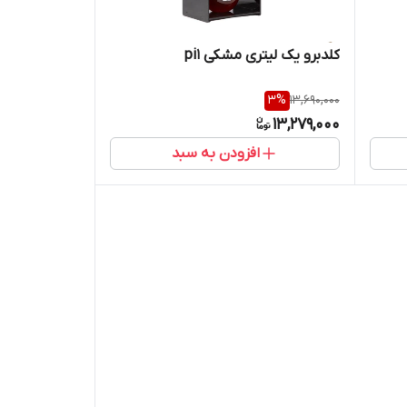
کلدبرو‌ یک لیتری مشکی pi1
3
%
13,690,000
13,279,000
افزودن به سبد