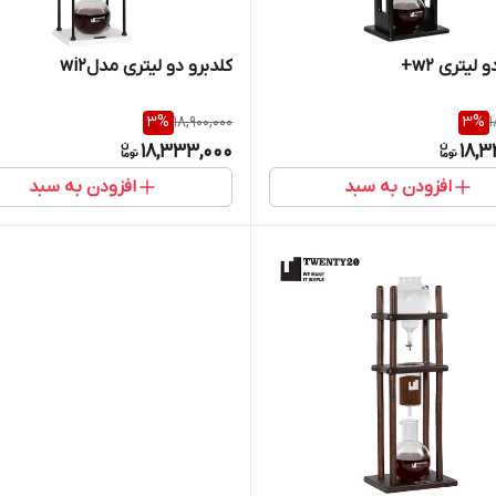
 لیتری w2+
کلدبرو دو لیتری مدلwi2
3
%
18,900,000
3
%
1
18,333,000
18,3
افزودن به سبد
افزودن به سبد