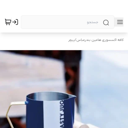
کافه اکسسوری هامین بندرعباس
/
پیچر