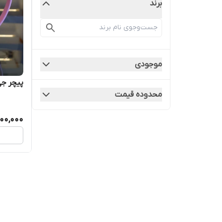
برند
موجودی
پیچر جی بی لیت
محدوده قیمت
00,000