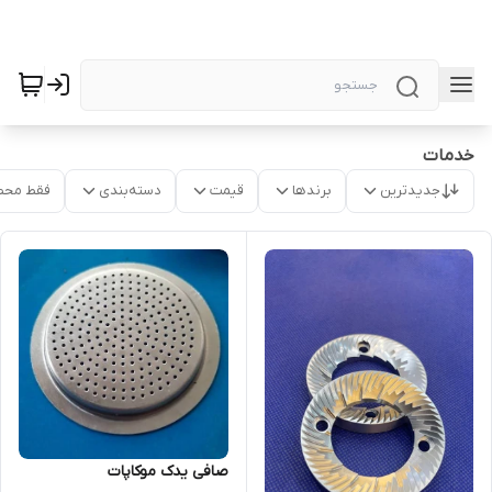
خدمات
جدیدترین
برندها
قیمت
دسته‌بندی
فقط محص
صافی یدک موکاپات