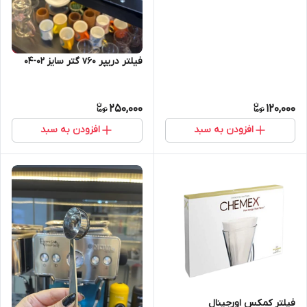
فیلتر دریپر v60 گتر سایز 02-04
250,000
120,000
افزودن به سبد
افزودن به سبد
فیلتر کمکس اورجینال