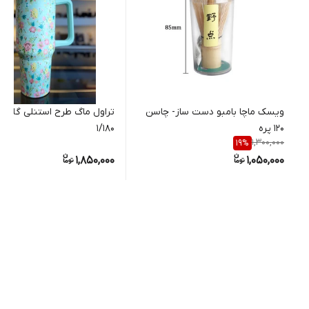
ویسک ماچا بامبو دست ساز- چاسن
تراول ماگ طرح استنلی گلدار
۱۲۰ پره
۱/۱۸۰
1,300,000
19
%
1,850,000
1,050,000